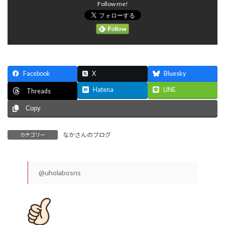
Follow me!
Facebook
X
Bluesky
Hatena
LINE
Threads
Copy
なかさんのブログ
カテゴリー
@uholabosns