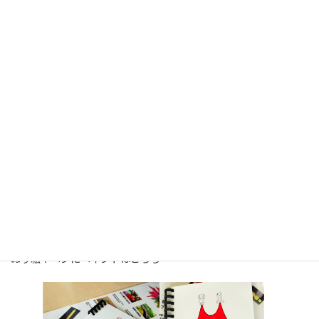
:
で、９時過ぎに会場入り。玄関前にはすでに人が並んでいた。
で、９時半には先行して入場が。イベントは１０時からだが、イ
ベント申込がはじまるので、
９時半には開館。かなり人がいる。どんなことをやるの？って聞
かれて、説明をしながら、
準備をする。
何とか、１０時１０分ぐらいからスタート。
いろんなイベントが１０時からなので、少し閑古鳥。
だが、１時間ぐらい経つと、どばーーーーーって人が集まる。
子供は粘土が好き。幼稚園児や小学１，２年生までは、ぬり絵よ
り粘土だな。
ぬり絵も少しやってくれたが、圧倒的に粘土だ。
ぬり絵やペンにペイントはこちら・・・