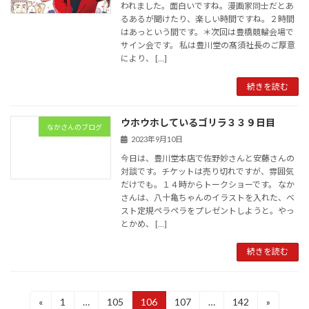
われました。面白いですね。漫画家同士だとあ
るあるが聞けたり、楽しい時間ですね。２時間
はあっという間です。＊次回は豊橋競輪会場で
サイン会です。 私は豊川堂の髙須社長のご厚意
により、 […]
続きを読む
ウホウホしているゴリラ３３９日目
なかさんのブログ
2023年9月10日
今日は、豊川堂本店で佐野妙さんと安藤さんの
対談です。チケットは売り切れですが、雰囲気
だけでも。１４時からトークショーです。 なか
さんは、八十亀ちゃんのイラストを入れた、ベ
スト定規ペラペラをプレゼントしようと。やっ
とかめ、 […]
続きを読む
投
«
1
…
105
106
107
…
142
»
固
固
固
固
固