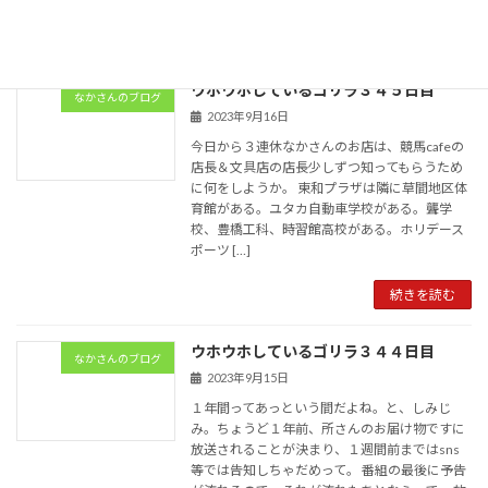
続きを読む
ウホウホしているゴリラ３４５日目
なかさんのブログ
2023年9月16日
今日から３連休なかさんのお店は、競馬cafeの
店長＆文具店の店長少しずつ知ってもらうため
に何をしようか。 東和プラザは隣に草間地区体
育館がある。ユタカ自動車学校がある。聾学
校、豊橋工科、時習館高校がある。ホリデース
ポーツ […]
続きを読む
ウホウホしているゴリラ３４４日目
なかさんのブログ
2023年9月15日
１年間ってあっという間だよね。と、しみじ
み。ちょうど１年前、所さんのお届け物ですに
放送されることが決まり、１週間前まではsns
等では告知しちゃだめって。 番組の最後に予告