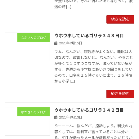
が流れるので、それが流れたあとならって。 放
送の時 […]
続きを読む
ウホウホしているゴリラ３４３日目
なかさんのブログ
2023年9月15日
フム、なんだか、寝起きがよくない。睡眠は大
切なので、改善しないと。 なんだか、やること
が多くて１つずつこなすが、減っていない気が
する。先週から小学校にあいさつ回りをしてい
るので、自宅を１５時ぐらいに出て、１６時頃
から小学 […]
続きを読む
ウホウホしているゴリラ３４２日目
なかさんのブログ
2023年9月13日
うーーーん、悩んだが、控訴しよう。判決の内
容としては、裁判官が言っていることは分か
る。相手が送ったメールが虚偽だったかどうか