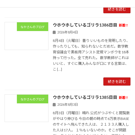
続きを読む
ウホウホしているゴリラ1386日目
新着!!
なかさんのブログ
2026年8月4日
8月4日（火曜日）曇り いいものを発明したり、
作ったりしても、知られないとだめだ。数学教
育協議会で黒板用アシスト定規マンボウを18本
持って行った。全て売れた。 数学教師がこれは
いいと、すぐに購入みんなが口にする言葉は、
こ […]
続きを読む
ウホウホしているゴリラ1385日目
新着!!
なかさんのブログ
2026年8月3日
8月3日（月曜日）晴れ 公式がつぶやくと閲覧数
がやはり伸びる 今日の朝の時点で6万表示BASE
のサイトへ飛んできた人は、 ２１３３人購入し
た人は17人。 １％もいないのか。そこが問題