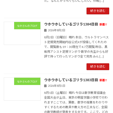
だ。 なんとか５％ぐらいにしたい。作戦 […]
続きを読む
ウホウホしているゴリラ1384日目
新着!!
なかさんのブログ
2026年8月2日
8月2日（日曜日）晴れ 本日、ウルトラマンベス
ト定規発売開始円谷公式Xが投稿してくれたの
で、閲覧数も19：30現在で4.7万閲覧 昨日、黒
板用アシスト定規マンボウ 数学の先生からも好
評で持って行ったマンボウ全て完売 みん […]
続きを読む
ウホウホしているゴリラ1383日目
新着!!
なかさんのブログ
2026年8月1日
8月1日（土曜日）晴れ 今日は数学教育協議会
全国大会が土日、東京の明星学園小学校で行わ
れますここでは、算数、数学の授業をわかりや
すくするための教具や教え方の工夫など、全国
の数学教師が発表をする会です。 ここで、どの