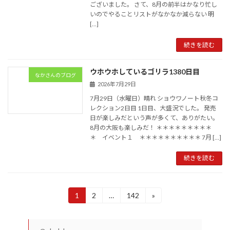
ございました。 さて、8月の前半はかなり忙し
いのでやることリストがなかなか減らない 明
[…]
続きを読む
ウホウホしているゴリラ1380日目
なかさんのブログ
2026年7月29日
7月29日（水曜日）晴れ ショウワノート秋冬コ
レクション2日目 1日目、大盛況でした。 発売
日が楽しみだという声が多くて、ありがたい。
8月の大阪も楽しみだ！ ＊＊＊＊＊＊＊＊＊
＊ イベント１ ＊＊＊＊＊＊＊＊＊＊ 7月 […]
続きを読む
投
1
2
…
142
»
固
固
固
定
定
定
稿
ペ
ペ
ペ
ー
ー
ー