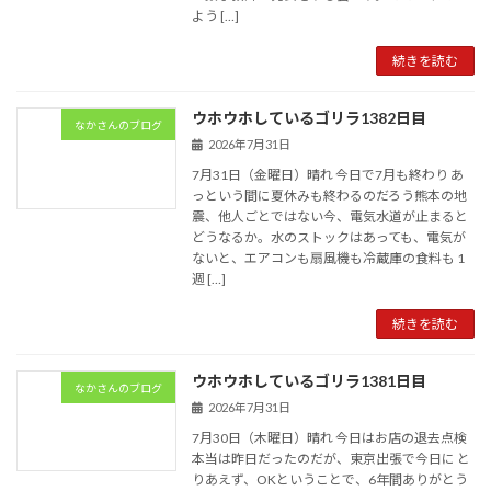
よう […]
続きを読む
ウホウホしているゴリラ1382日目
なかさんのブログ
2026年7月31日
7月31日（金曜日）晴れ 今日で7月も終わり あ
っという間に夏休みも終わるのだろう熊本の地
震、他人ごとではない今、電気水道が止まると
どうなるか。水のストックはあっても、電気が
ないと、エアコンも扇風機も冷蔵庫の食料も 1
週 […]
続きを読む
ウホウホしているゴリラ1381日目
なかさんのブログ
2026年7月31日
7月30日（木曜日）晴れ 今日はお店の退去点検
本当は昨日だったのだが、東京出張で今日に と
りあえず、OKということで、6年間ありがとう