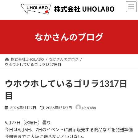
コ
ナ
ン
ビ
テ
ゲ
ン
ー
ツ
シ
へ
ョ
なかさんのブログ
ス
ン
キ
に
ッ
移
プ
動
株式会社UHOLABO
なかさんのブログ
ウホウホしているゴリラ1317日目
ウホウホしているゴリラ1317日
目
最
2026年5月27日
2026年5月27日
uholabo
終
更
5月27日（水曜日）曇り
新
日
今日は6月6日、7日のイベントに展示販売する商品などを発送準備
時
今週末までに大阪に送らないといけない。