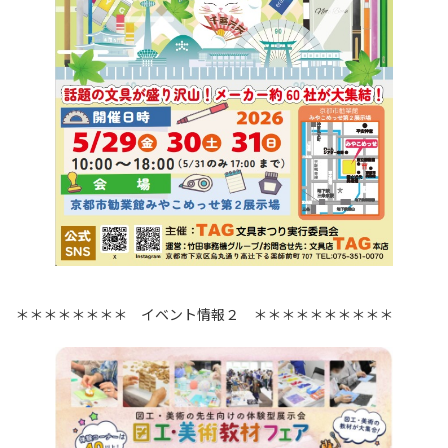
＊＊＊＊＊＊＊＊ イベント情報２ ＊＊＊＊＊＊＊＊＊＊