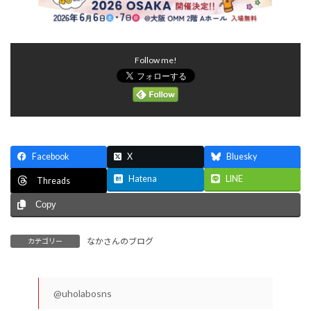
Follow me!
Facebook
X
Bluesky
Hatena
LINE
Threads
Copy
なかさんのブログ
カテゴリー
@uholabosns