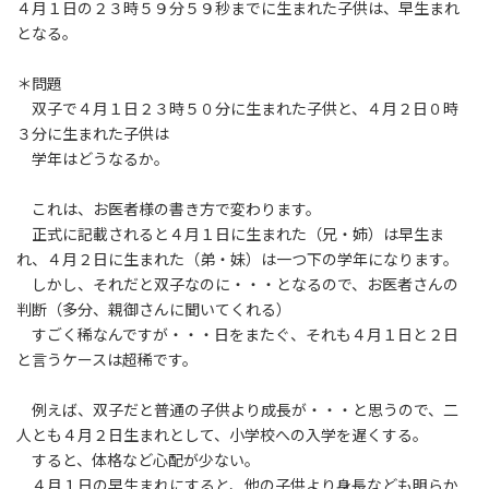
４月１日の２３時５９分５９秒までに生まれた子供は、早生まれ
となる。
＊問題
双子で４月１日２３時５０分に生まれた子供と、４月２日０時
３分に生まれた子供は
学年はどうなるか。
これは、お医者様の書き方で変わります。
正式に記載されると４月１日に生まれた（兄・姉）は早生ま
れ、４月２日に生まれた（弟・妹）は一つ下の学年になります。
しかし、それだと双子なのに・・・となるので、お医者さんの
判断（多分、親御さんに聞いてくれる）
すごく稀なんですが・・・日をまたぐ、それも４月１日と２日
と言うケースは超稀です。
例えば、双子だと普通の子供より成長が・・・と思うので、二
人とも４月２日生まれとして、小学校への入学を遅くする。
すると、体格など心配が少ない。
４月１日の早生まれにすると、他の子供より身長なども明らか