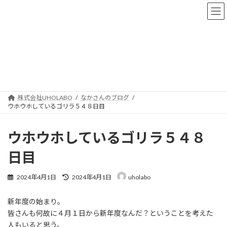
コ
ナ
ン
ビ
テ
ゲ
ン
ー
ツ
シ
へ
ョ
なかさんのブログ
ス
ン
キ
に
ッ
移
プ
動
株式会社UHOLABO
なかさんのブログ
ウホウホしているゴリラ５４８日目
ウホウホしているゴリラ５４８
日目
最
2024年4月1日
2024年4月1日
uholabo
終
更
新年度の始まり。
新
日
皆さんも何故に４月１日から新年度なんだ？ということを考えた
時
人もいると思う。