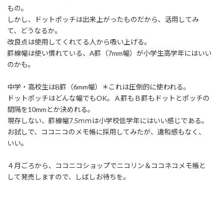
もの。
しかし、ドットポッチは出来上がったものだから、活用してみ
て、どうなるか。
改良点は使用してくれてる人から吸い上げる。
罫線幅は使い慣れている、A罫（7mm幅）が小学生高学年にはいい
のかも。
中学・高校生はB罫（6mm幅）＊これは圧倒的に使われる。
ドットポッチはどんな幅でもOK。Ａ罫もＢ罫もドットとポッチの
間隔を10mmとか決めれる。
現存しない、罫線幅7.5ｍｍは小学校低学年にはいい感じである。
お試しで、ココニコのメモ帳に採用してみたが、違和感もなく、
いい。
４月ごろから、ココニコショップでニコリン＆ココネコメモ帳と
して発売しますので、しばしお待ちを。