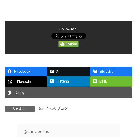
Follow me!
Facebook
X
Bluesky
Hatena
LINE
Threads
Copy
なかさんのブログ
カテゴリー
@uholabosns