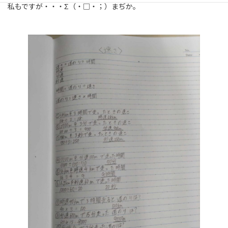
私もですが・・・Σ（・□・；）まぢか。