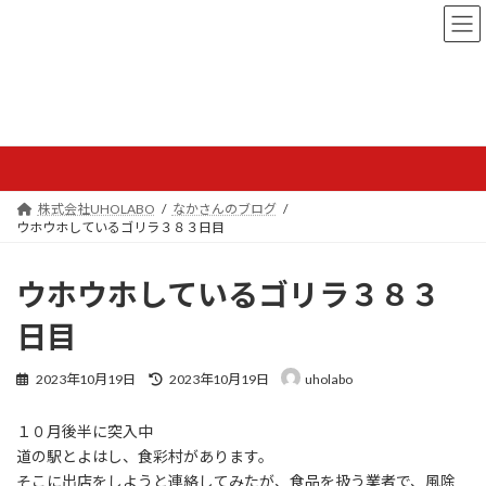
コ
ナ
ン
ビ
テ
ゲ
ン
ー
ツ
シ
へ
ョ
なかさんのブログ
ス
ン
キ
に
ッ
移
プ
動
株式会社UHOLABO
なかさんのブログ
ウホウホしているゴリラ３８３日目
ウホウホしているゴリラ３８３
日目
最
2023年10月19日
2023年10月19日
uholabo
終
更
１０月後半に突入中
新
日
道の駅とよはし、食彩村があります。
時
そこに出店をしようと連絡してみたが、食品を扱う業者で、風除