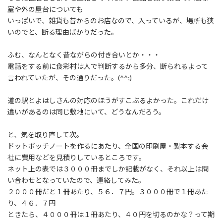
:
室や外の屋台についても
いっぱいで、雑貨も昔からのお店なので、入っているが、場所も狭
いのでと、断る理由ばかりだった。
ふむ、なんとなく昔ながらの付き合いとか・・・
電話をする前に食彩村は人で判断するから多分、断られるよって
言われていたが、その通りだった。(^^;)
道の駅とよはしさんの対応のほうがすこぶるよかった。これだけ
違いがあるのは同じ敷地にいて、どうなんだろう。
と、気を取り直して次。
ドットポッチノートを作るにあたり、全国の印刷屋・製本する会
社に費用などを見積りしているところです。
ネット上の表では３０００冊までしか記載がなく、それ以上は問
い合わせとなっていたので、連絡してみた。
２０００冊だと１冊あたり、５６．７円。３０００冊で１冊あた
り、４６．７円
ときたら、４０００冊は１冊あたり、４０円を切るのかな？って期