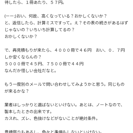
待したら、１冊あたり、５７円。
(ーー;)おい、何故、高くなっている？おかしくないか？
と、返信したら、計算ミスですって。え？その表の続きがあるはず
じゃないの？いちいち計算してるの？
おかしくないか？
で、再見積もりが来たら、４０００冊で４６円 おい、０．７円
しか安くならんの？
５０００冊で４５円、７５００冊で４４円
なんだか怪しい会社だなと。
もう一度別のメールで問い合わせしてみようかと思う。同じもの
が来るかな？
業者はしっかりと選ばないといけない。あとは、ノートなので、
製本したときの出来です。
カスれ、ズレ、色抜けなどがないことが絶対条件。
豊橋祭りもあるし、色々と準備もしないといけない。