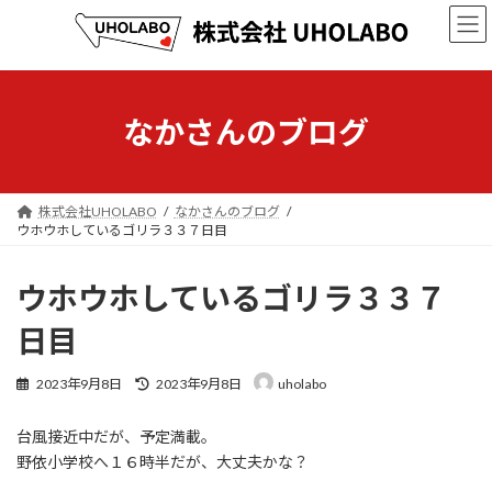
コ
ナ
ン
ビ
テ
ゲ
ン
ー
ツ
シ
へ
ョ
なかさんのブログ
ス
ン
キ
に
ッ
移
プ
動
株式会社UHOLABO
なかさんのブログ
ウホウホしているゴリラ３３７日目
ウホウホしているゴリラ３３７
日目
最
2023年9月8日
2023年9月8日
uholabo
終
更
台風接近中だが、予定満載。
新
日
野依小学校へ１６時半だが、大丈夫かな？
時