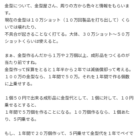
:
金型について、金型屋さん、周りの方から色々と情報をもらいま
す。
現在の金型は１０万ショット（１０万回製品を打ち出して）くら
いでは壊れたり、
不具合が起きることなく打てる。大体、３０万ショット～５０万
ショットくらいは使えると。
まぁ、金型作るんだから１万や２万個以上、成形品をつくるのが
当たり前ですね。
金型作って採算をとると１年半から２年では減価償却って考える。
１００万の金型なら、１年間で５０万。それを１年間で作る個数
に上乗せする。
１個５０円で出来る成形品に金型代として、１個に対して、１０円
乗せるとすると、
１年間で５万個を作ることになる。１０万個作るなら、１個あた
り、５円乗せる。
もし、１年間で２０万個作って、５円乗せて金型代を１年でペイで