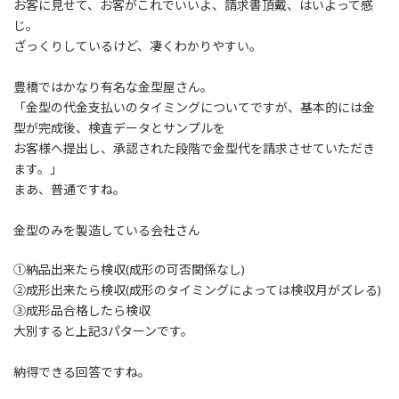
お客に見せて、お客がこれでいいよ、請求書頂戴、はいよって感
じ。
ざっくりしているけど、凄くわかりやすい。
豊橋ではかなり有名な金型屋さん。
「金型の代金支払いのタイミングについてですが、基本的には金
型が完成後、検査データとサンプルを
お客様へ提出し、承認された段階で金型代を請求させていただき
ます。」
まあ、普通ですね。
金型のみを製造している会社さん
①納品出来たら検収(成形の可否関係なし)
②成形出来たら検収(成形のタイミングによっては検収月がズレる)
③成形品合格したら検収
大別すると上記3パターンです。
納得できる回答ですね。