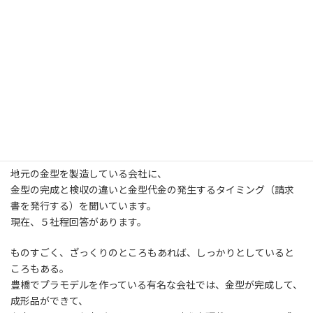
:
地元の方はそちらで購入していただけたら。
定規もいいし、シールもかっこいい。
今日から地道に小学校へ指定登録業者になっていますので、
ご挨拶を兼ねて、商品紹介をしたいと思います。
１６時以降に訪問しないと授業中ということもあり、１日２校く
らいしか、伺えませんが、
知ってもらうことが大切。
地元の金型を製造している会社に、
金型の完成と検収の違いと金型代金の発生するタイミング（請求
書を発行する）を聞いています。
現在、５社程回答があります。
ものすごく、ざっくりのところもあれば、しっかりとしていると
ころもある。
豊橋でプラモデルを作っている有名な会社では、金型が完成して、
成形品ができて、