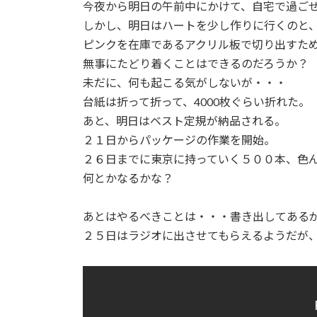
日
今夜から明日の午前中にかけて、自宅で過ご
時
しかし、明日はハートを少し作りに行くのと
:
ピンクを在庫であるアクリル板で切り出すた
無事にたどり着くことはできるのだろうか？
未だに、何も起こる気がしないが・・・
台紙は折って折って、4000枚ぐらい折れた。
あと、明日はベスト定規が納品される。
２１日からパッケージの作業を開始。
２６日までに東京に持っていく５００本、色
何とかなるかな？
あとはやるべきことは・・・書き出してある
２５日はラジオに出させてもらえるようだが