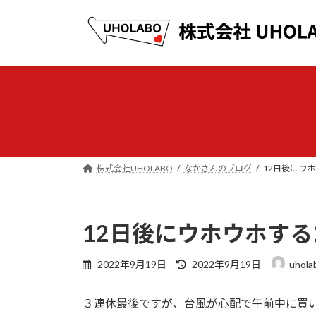
コ
ナ
ン
ビ
テ
ゲ
ン
ー
ツ
シ
へ
ョ
ス
ン
キ
に
ッ
移
プ
動
株式会社UHOLABO
なかさんのブログ
12日後にウ
12日後にウホウホす
最
2022年9月19日
2022年9月19日
uhola
終
更
３連休最後ですが、台風が心配で午前中に買
新