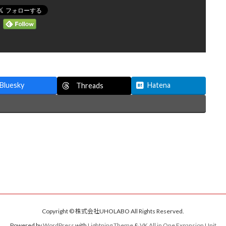
Bluesky
Hatena
Threads
Copyright © 株式会社UHOLABO All Rights Reserved.
Powered by
WordPress
with
Lightning Theme
&
VK All in One Expansion Unit