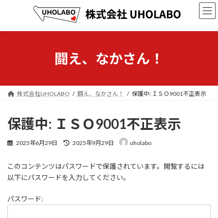
コ
ナ
ン
ビ
テ
ゲ
ン
ー
ツ
シ
へ
ョ
闘え、なかさん！
ス
ン
キ
に
ッ
移
プ
動
株式会社UHOLABO
闘え、なかさん！
保護中: ＩＳＯ9001不正表示
保護中: ＩＳＯ9001不正表示
最
2025年6月29日
2025年9月29日
uholabo
終
更
このコンテンツはパスワードで保護されています。閲覧するには
新
日
以下にパスワードを入力してください。
時
:
パスワード: