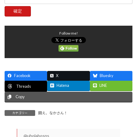
Follow me!
Facebook
X
Bluesky
Hatena
LINE
Threads
Copy
闘え、なかさん！
カテゴリー
@uholabosns