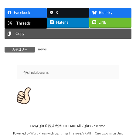
Facebook
X
Bluesky
Hatena
LINE
Threads
Copy
news
カテゴリー
@uholabosns
Copyright © 株式会社UHOLABO All Rights Reserved.
Powered by
WordPress
with
Lightning Theme
&
VK All in One Expansion Unit