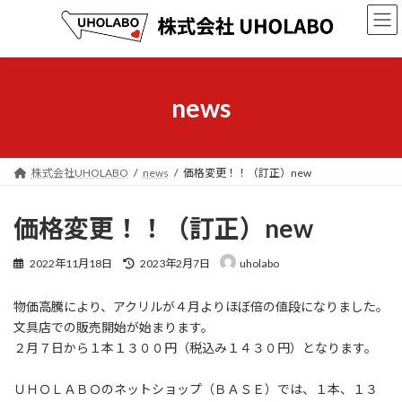
コ
ナ
ン
ビ
テ
ゲ
ン
ー
ツ
シ
へ
ョ
news
ス
ン
キ
に
ッ
移
プ
動
株式会社UHOLABO
news
価格変更！！（訂正）new
価格変更！！（訂正）new
最
2022年11月18日
2023年2月7日
uholabo
終
更
物価高騰により、アクリルが４月よりほぼ倍の値段になりました。
新
日
文具店での販売開始が始まります。
時
２月７日から１本１３００円（税込み１４３０円）となります。
:
ＵＨＯＬＡＢＯのネットショップ（ＢＡＳＥ）では、１本、１３