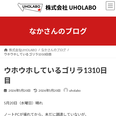
コ
ナ
ン
ビ
テ
ゲ
ン
ー
ツ
シ
へ
ョ
なかさんのブログ
ス
ン
キ
に
ッ
移
プ
動
株式会社UHOLABO
なかさんのブログ
ウホウホしているゴリラ1310日目
ウホウホしているゴリラ1310日
目
最
2026年5月20日
2026年5月20日
uholabo
終
更
5月20日（水曜日）晴れ
新
日
時
ノートPCが壊れてから、未だに調達していないが、