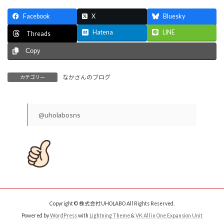
Facebook
X
Bluesky
Hatena
LINE
Threads
Copy
なかさんのブログ
カテゴリー
@uholabosns
Copyright © 株式会社UHOLABO All Rights Reserved.
Powered by
WordPress
with
Lightning Theme
&
VK All in One Expansion Unit