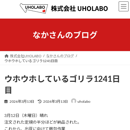
コ
ナ
ン
ビ
テ
ゲ
ン
ー
ツ
シ
へ
ョ
なかさんのブログ
ス
ン
キ
に
ッ
移
プ
動
株式会社UHOLABO
なかさんのブログ
ウホウホしているゴリラ1241日目
ウホウホしているゴリラ1241日
目
最
2026年3月13日
2026年3月13日
uholabo
終
更
3月12日（木曜日）晴れ
新
日
注文された定規の半分ほどが納品された。
時
これから、出荷に向けて梱包作業