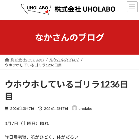
コ
ナ
ン
ビ
テ
ゲ
ン
ー
ツ
シ
へ
ョ
なかさんのブログ
ス
ン
キ
に
ッ
移
プ
動
株式会社UHOLABO
なかさんのブログ
ウホウホしているゴリラ1236日目
ウホウホしているゴリラ1236日
目
最
2026年3月7日
2026年3月7日
uholabo
終
更
3月7日（土曜日）晴れ
新
日
時
昨日帰宅後、咳がひどく、体がだるい