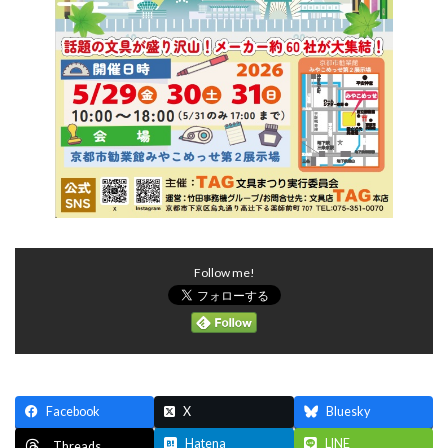
Follow me!
Facebook
X
Bluesky
Hatena
LINE
Threads