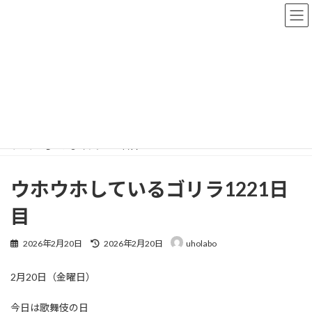
コ
ナ
ン
ビ
テ
ゲ
ン
ー
ツ
シ
へ
ョ
なかさんのブログ
ス
ン
キ
に
ッ
移
プ
動
株式会社UHOLABO
なかさんのブログ
ウホウホしているゴリラ1221日目
ウホウホしているゴリラ1221日
目
最
2026年2月20日
2026年2月20日
uholabo
終
更
2月20日（金曜日）
新
日
時
今日は歌舞伎の日