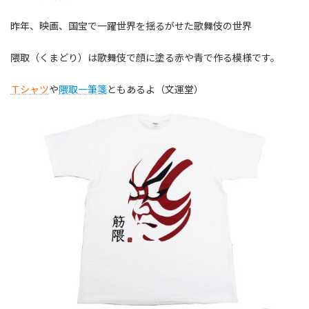
:
昨年、映画、国宝で一躍世界を揺るがせた歌舞伎の世界
隈取（くまどり）は歌舞伎で顔に塗る赤や青で作る模様です。
Ｔシャツ
や
隈取一筆箋
ともあるよ（文運堂）