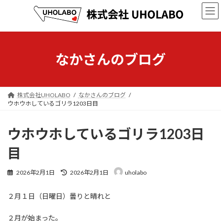
コ
ナ
ン
ビ
テ
ゲ
ン
ー
ツ
シ
へ
ョ
なかさんのブログ
ス
ン
キ
に
ッ
移
プ
動
株式会社UHOLABO
なかさんのブログ
ウホウホしているゴリラ1203日目
ウホウホしているゴリラ1203日
目
最
2026年2月1日
2026年2月1日
uholabo
終
更
２月１日（日曜日）曇りと晴れと
新
日
時
２月が始まった。