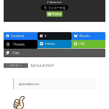
Follow me!
Facebook
X
Bluesky
Hatena
LINE
Threads
Copy
なかさんのブログ
カテゴリー
@uholabosns