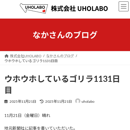
コ
ナ
ン
ビ
テ
ゲ
ン
ー
ツ
シ
へ
ョ
なかさんのブログ
ス
ン
キ
に
ッ
移
プ
動
株式会社UHOLABO
なかさんのブログ
ウホウホしているゴリラ1131日目
ウホウホしているゴリラ1131日
目
最
2025年11月21日
2025年11月21日
uholabo
終
更
11月21日（金曜日）晴れ
新
日
時
地元新聞社に記事を書いていただいた。