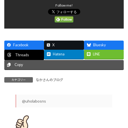
Follow me!
Facebook
X
Bluesky
Hatena
LINE
Threads
Copy
なかさんのブログ
カテゴリー
@uholabosns