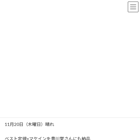
コ
ナ
ン
ビ
テ
ゲ
ン
ー
ツ
シ
へ
ョ
なかさんのブログ
ス
ン
キ
に
ッ
移
プ
動
株式会社UHOLABO
なかさんのブログ
ウホウホしているゴリラ1130日目
ウホウホしているゴリラ1130日
目
最
2025年11月20日
2025年11月20日
uholabo
終
更
11月20日（木曜日）晴れ
新
日
時
ベスト定規×マケインを豊川堂さんにも納品