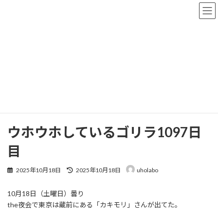
コ
ナ
ン
ビ
テ
ゲ
ン
ー
ツ
シ
へ
ョ
なかさんのブログ
ス
ン
キ
に
ッ
移
プ
動
株式会社UHOLABO
なかさんのブログ
ウホウホしているゴリラ1097日目
ウホウホしているゴリラ1097日
目
最
2025年10月18日
2025年10月18日
uholabo
終
更
10月18日（土曜日）曇り
新
日
the夜会で東京は蔵前にある「カキモリ」さんが出てた。
時