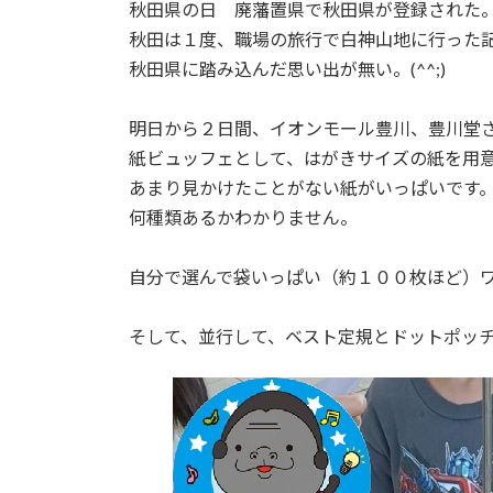
日
秋田県の日 廃藩置県で秋田県が登録された
時
秋田は１度、職場の旅行で白神山地に行った
:
秋田県に踏み込んだ思い出が無い。(^^;)
明日から２日間、イオンモール豊川、豊川堂
紙ビュッフェとして、はがきサイズの紙を用
あまり見かけたことがない紙がいっぱいです
何種類あるかわかりません。
自分で選んで袋いっぱい（約１００枚ほど）
そして、並行して、ベスト定規とドットポッ