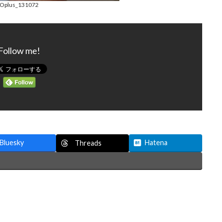
Oplus_131072
Follow me!
Bluesky
Hatena
Threads