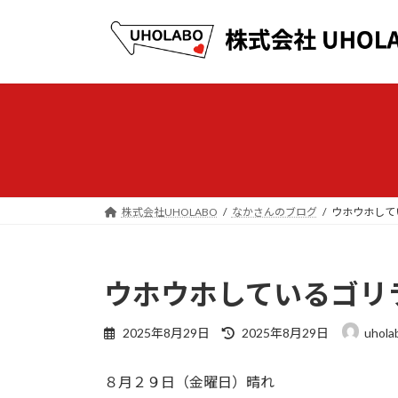
コ
ナ
ン
ビ
テ
ゲ
ン
ー
ツ
シ
へ
ョ
ス
ン
キ
に
ッ
移
プ
動
株式会社UHOLABO
なかさんのブログ
ウホウホして
ウホウホしているゴリラ
最
2025年8月29日
2025年8月29日
uhola
終
更
８月２９日（金曜日）晴れ
新