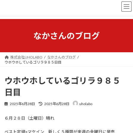
コ
ナ
ン
ビ
テ
ゲ
ン
ー
ツ
シ
へ
ョ
なかさんのブログ
ス
ン
キ
に
ッ
移
プ
動
株式会社UHOLABO
なかさんのブログ
ウホウホしているゴリラ９８５日目
ウホウホしているゴリラ９８５
日目
最
2025年6月28日
2025年6月28日
uholabo
終
更
６月２８日（土曜日）晴れ
新
日
時
ベスト定規×マケイン 新しく５種類が来週の金曜日に発売