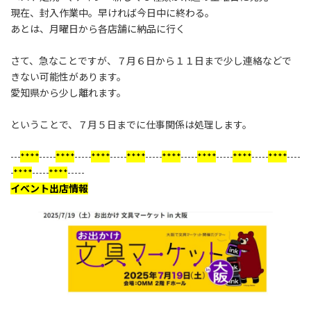
:
現在、封入作業中。早ければ今日中に終わる。
あとは、月曜日から各店舗に納品に行く
さて、急なことですが、７月６日から１１日まで少し連絡などで
きない可能性があります。
愛知県から少し離れます。
ということで、７月５日までに仕事関係は処理します。
---
****
-----
****
-----
****
-----
****
-----
****
-----
****
-----
****
-----
****
----
-
****
-----
****
-----
イベント出店情報