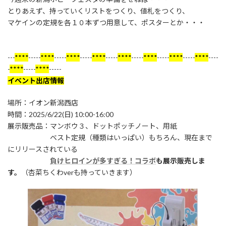
とりあえず、持っていくリストをつくり、値札をつくり、
マケインの定規を各１０本ずつ用意して、ポスターとか・・・
---
****
-----
****
-----
****
-----
****
-----
****
-----
****
-----
****
-----
****
----
-
****
-----
****
-----
イベント出店情報
場所：イオン新潟西店
時間：2025/6/22(日) 10:00-16:00
展示販売品：マンボウ３、ドットポッチノート、用紙
ベスト定規（種類はいっぱい）もちろん、現在まで
にリリースされている
負けヒロインが多すぎる！コラボ
も展示販売しま
す。
（杏菜ちくわverも持っていきます）