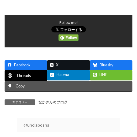
Follow me!
Facebook
X
Bluesky
Hatena
LINE
Threads
Copy
なかさんのブログ
カテゴリー
@uholabosns