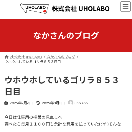
コ
ナ
ン
ビ
テ
ゲ
ン
ー
ツ
シ
へ
ョ
なかさんのブログ
ス
ン
キ
に
ッ
移
プ
動
株式会社UHOLABO
なかさんのブログ
ウホウホしているゴリラ８５３日目
ウホウホしているゴリラ８５３
日目
最
2025年2月6日
2025年3月3日
uholabo
終
更
今日は仕事用の携帯の見直しへ
新
日
調べたら毎月１１００円も余計な費用を払っていた( ;∀;)そんな
時