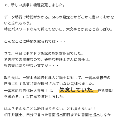
:
で、新しい携帯に機種変更しました。
データ移行で時間がかかる。SNSの設定とかどこかに書いておかな
いと忘れちゃう。
特にパスワードなんて覚えてないし、大文字とかあるとさっぱり。
こんなことに時間を取られては・・・
さて、今日はポケドラ訴訟の控訴審期日でした。
名古屋での開催なので、優秀な弁護士さんにお任せ。
報告書にあり得ない文字が・・・
裁判長は、一審本訴原告代理人弁護士に対して、一審本訴被告の
控訴に対する答弁書が提出されていない旨述べました。
失念していた。
一審本訴原告代理人弁護士は、「
控訴棄却
を求める。」旨口頭で陳述しました。
はぁ？そんなことは絶対ありえない。とも言えないか！
相手弁護士、自分で言った書面提出期日までに書面を提出しなか