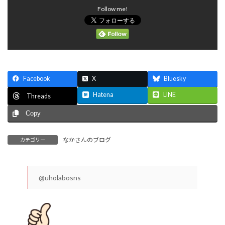
Follow me!
Facebook
X
Bluesky
Hatena
LINE
Threads
Copy
なかさんのブログ
カテゴリー
@uholabosns