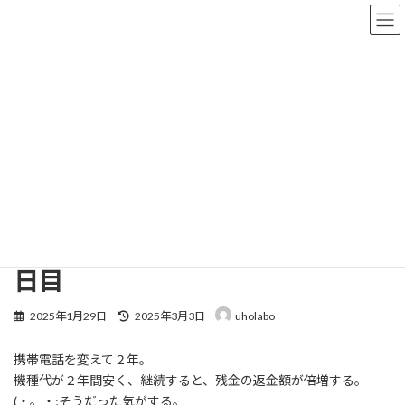
コ
ナ
ン
ビ
テ
ゲ
ン
ー
ツ
シ
へ
ョ
なかさんのブログ
ス
ン
キ
に
ッ
移
プ
動
株式会社UHOLABO
なかさんのブログ
ウホウホしているゴリラ８４５日目
ウホウホしているゴリラ８４５
日目
最
2025年1月29日
2025年3月3日
uholabo
終
更
携帯電話を変えて２年。
新
日
機種代が２年間安く、継続すると、残金の返金額が倍増する。
時
(・。・;そうだった気がする。