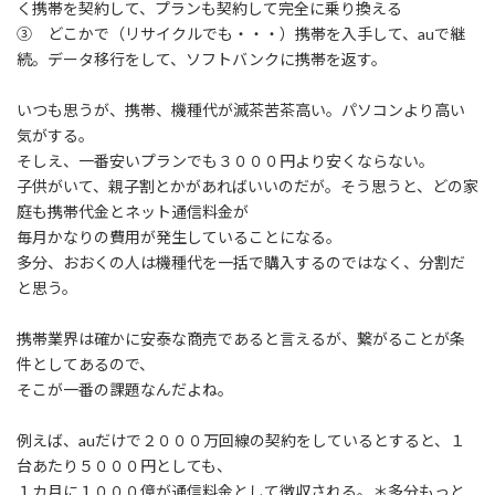
く携帯を契約して、プランも契約して完全に乗り換える
③ どこかで（リサイクルでも・・・）携帯を入手して、auで継
続。データ移行をして、ソフトバンクに携帯を返す。
いつも思うが、携帯、機種代が滅茶苦茶高い。パソコンより高い
気がする。
そしえ、一番安いプランでも３０００円より安くならない。
子供がいて、親子割とかがあればいいのだが。そう思うと、どの家
庭も携帯代金とネット通信料金が
毎月かなりの費用が発生していることになる。
多分、おおくの人は機種代を一括で購入するのではなく、分割だ
と思う。
携帯業界は確かに安泰な商売であると言えるが、繋がることが条
件としてあるので、
そこが一番の課題なんだよね。
例えば、auだけで２０００万回線の契約をしているとすると、１
台あたり５０００円としても、
１カ月に１０００億が通信料金として徴収される。＊多分もっと