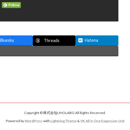
Bluesky
Hatena
Threads
Copyright © 株式会社UHOLABO All Rights Reserved.
Powered by
WordPress
with
Lightning Theme
&
VK All in One Expansion Unit