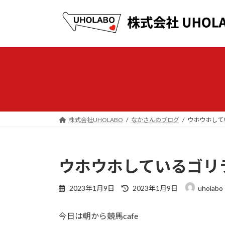
コ
ナ
ン
ビ
テ
ゲ
ン
ー
ツ
シ
へ
ョ
ス
ン
キ
に
ッ
移
プ
動
株式会社UHOLABO
なかさんのブログ
ウホウホして
ウホウホしているゴリ
最
2023年1月9日
2023年1月9日
uholabo
終
更
今日は朝から競馬cafe
新