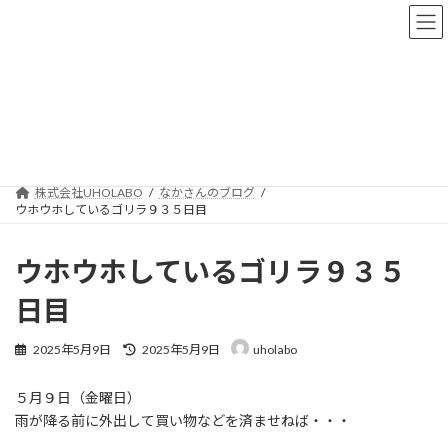
コ
ナ
ン
ビ
テ
ゲ
ン
ー
ツ
シ
へ
ョ
なかさんのブログ
ス
ン
キ
に
ッ
移
プ
動
株式会社UHOLABO
なかさんのブログ
ウホウホしているゴリラ９３５日目
ウホウホしているゴリラ９３５
日目
最
2025年5月9日
2025年5月9日
uholabo
終
更
５月９日（金曜日）
新
日
雨が降る前に外出して買い物などを済ませねば・・・
時