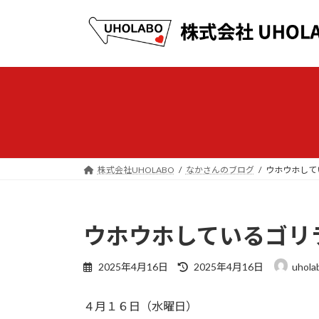
コ
ナ
ン
ビ
テ
ゲ
ン
ー
ツ
シ
へ
ョ
ス
ン
キ
に
ッ
移
プ
動
株式会社UHOLABO
なかさんのブログ
ウホウホして
ウホウホしているゴリ
最
2025年4月16日
2025年4月16日
uhola
終
更
４月１６日（水曜日）
新