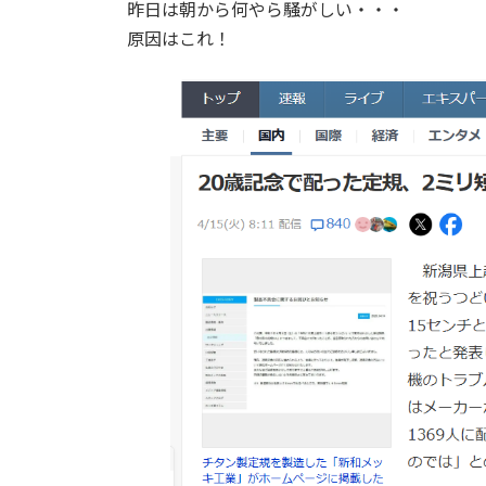
日
昨日は朝から何やら騒がしい・・・
時
原因はこれ！
: