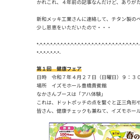
かれこれ、４年前の記事なんだけど、ありが
新和メッキ工業さんに連絡して、チタン製の
少し恩恵をいただいたので・・・
*-*-*-*-*-*-*-*-*-*-*-*-*-*-*-*-*-*-*-*-*-*-*-*-*-*-*-*-*-*-
*-*-*-*-*-*-*-
第１回 健康フェア
日時 令和７年４月２７日（日曜日）９：３
場所 イズモホール豊橋貴賓館
なかさんブースは「アハ体験」
これは、ドットポッチの点を繋ぐと正三角形
皆さん、健康チェックも兼ねて、イズモホー