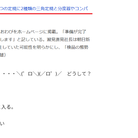
・・＼(゜ロ＼)(／ロ゜)／ どうして？
と入る。
たい