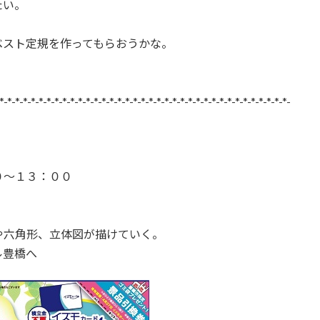
たい。
ベスト定規を作ってもらおうかな。
*-*-*-*-*-*-*-*-*-*-*-*-*-*-*-*-*-*-*-*-*-*-*-*-*-*-*-*-*-*-*-*-*-*-*-*-*-
０～１３：００
や六角形、立体図が描けていく。
ル豊橋へ