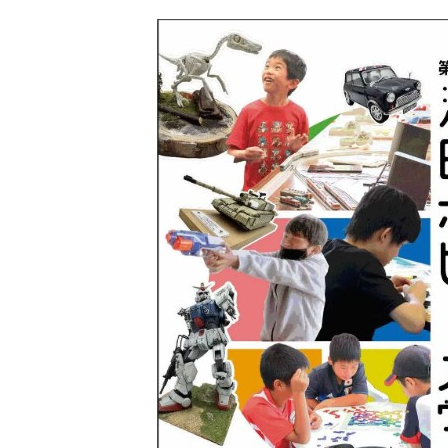
日
時
: