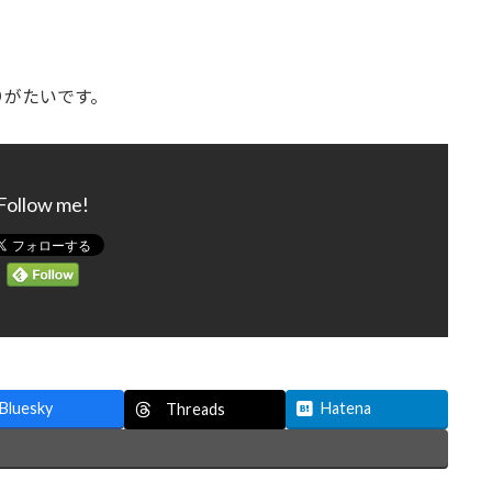
りがたいです。
Follow me!
Bluesky
Hatena
Threads