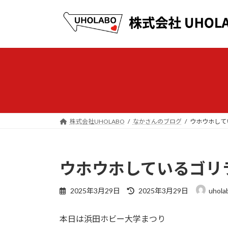
コ
ナ
ン
ビ
テ
ゲ
ン
ー
ツ
シ
へ
ョ
ス
ン
キ
に
ッ
移
プ
動
株式会社UHOLABO
なかさんのブログ
ウホウホして
ウホウホしているゴリ
最
2025年3月29日
2025年3月29日
uhola
終
更
本日は浜田ホビー大学まつり
新