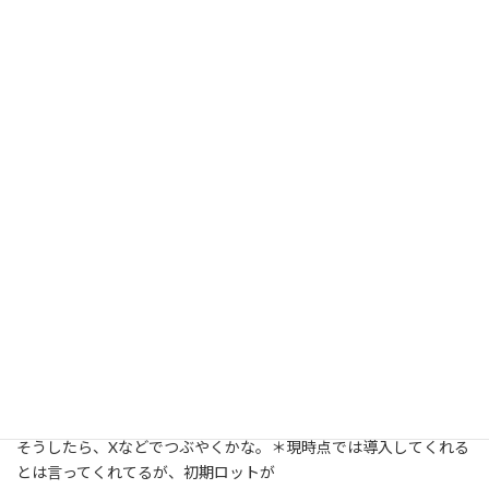
:
優先順位が高いものから処理するのだが、イレギュラーという
か、割り込み処理が入る。
嬉しい割り込みは、ECサイトで商品が売れること。
梱包をして、発送。ローソンのポストに投函する。
３月４月、豊川堂社長、滅茶苦茶忙しい・・・捕まらない。
(^▽^;)
少し電話で話して、直接イオンモール豊川、豊川堂さんに行って、
担当者と打合せ。
今年もイオンモール内で文具展が行われる。ドットポッチノート
の発売もあるし、
協力をお願いしてきた。
３月２５日発売でうまく宣伝できれば・・・
豊川堂さんに置いてもらうことが確定したら、告知できる。
そうしたら、Xなどでつぶやくかな。＊現時点では導入してくれる
とは言ってくれてるが、初期ロットが