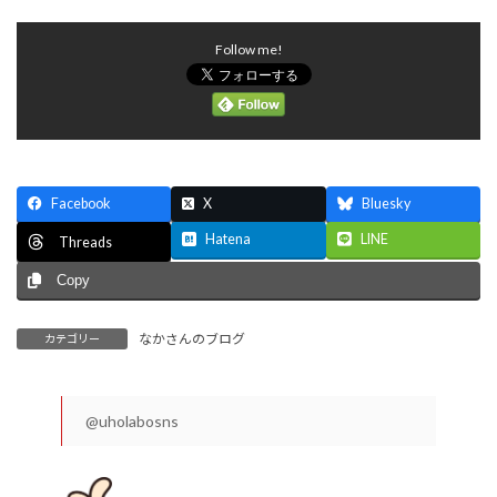
Follow me!
Facebook
X
Bluesky
Hatena
LINE
Threads
Copy
なかさんのブログ
カテゴリー
@uholabosns