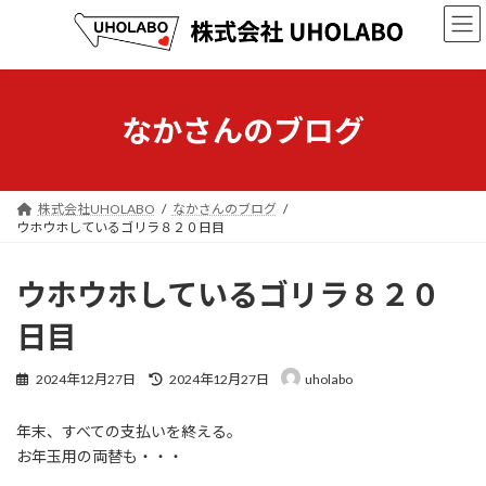
コ
ナ
ン
ビ
テ
ゲ
ン
ー
ツ
シ
へ
ョ
なかさんのブログ
ス
ン
キ
に
ッ
移
プ
動
株式会社UHOLABO
なかさんのブログ
ウホウホしているゴリラ８２０日目
ウホウホしているゴリラ８２０
日目
最
2024年12月27日
2024年12月27日
uholabo
終
更
年末、すべての支払いを終える。
新
日
お年玉用の両替も・・・
時