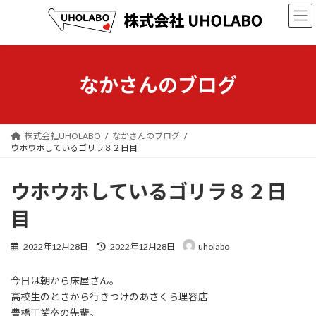
コ
ナ
ン
ビ
テ
ゲ
ン
ー
ツ
シ
へ
ョ
なかさんのブログ
ス
ン
キ
に
ッ
移
プ
動
株式会社UHOLABO
なかさんのブログ
ウホウホしているゴリラ８２日目
ウホウホしているゴリラ８２日
目
最
2022年12月28日
2022年12月28日
uholabo
終
更
今日は朝から床屋さん。
新
日
高校生のときから行きつけのあさくら理容店
時
豊橋工業卒の先輩。