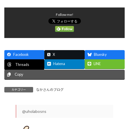
Follow me!
Facebook
X
Bluesky
Hatena
LINE
Threads
Copy
なかさんのブログ
カテゴリー
@uholabosns