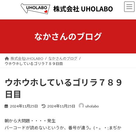
コ
ナ
ン
ビ
テ
ゲ
ン
ー
ツ
シ
へ
ョ
なかさんのブログ
ス
ン
キ
に
ッ
移
プ
動
株式会社UHOLABO
なかさんのブログ
ウホウホしているゴリラ７８９日目
ウホウホしているゴリラ７８９
日目
最
2024年11月25日
2024年11月25日
uholabo
終
更
朝から大問題・・・・発生
新
日
バーコードが読めないというか、番号が違う。(・。・;まぢか
時