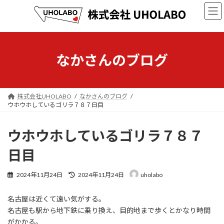
コ
ナ
ン
ビ
テ
ゲ
ン
ー
ツ
シ
へ
ョ
なかさんのブログ
ス
ン
キ
に
ッ
移
プ
動
株式会社UHOLABO
なかさんのブログ
ウホウホしているゴリラ７８７日目
ウホウホしているゴリラ７８７
日目
最
2024年11月24日
2024年11月24日
uholabo
終
更
名古屋は近くて遠い気がする。
新
日
名古屋も駅から地下鉄に乗り換え、目的地まで歩くとかなり時間
時
がかかる。