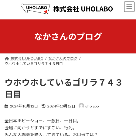
コ
ナ
ン
ビ
テ
ゲ
ン
ー
ツ
シ
へ
ョ
なかさんのブログ
ス
ン
キ
に
ッ
移
プ
動
株式会社UHOLABO
なかさんのブログ
ウホウホしているゴリラ７４３日目
ウホウホしているゴリラ７４３
日目
最
2024年10月12日
2024年10月12日
uholabo
終
更
全日本ホビーショー、一般日、一日目。
新
日
会場に向かうとすでにすごい、行列。
時
みんな入場券を購入してきている。お目当ては？