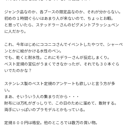
:
ジャンク品なのか、各ブースの限定品なのか、それが分からない。
初めの１時間ぐらいはあまり人が来ないので、ちょっとお暇。
と思っていたら、ステッドラーさんのピグメントブラッシュペン
に人だかり。
これ、今年はじめにココニコさんでイベントしたやつで、シャーペ
ンとかに絵がかける水性のペン。
でも、乾くと耐水性。これにモデラーさんが反応しまくり。
ベスト定規の宣伝がうまくできなかったが、それでも３０本ぐら
いでたのかな？
ステンレス製のベスト定規のアンケートも欲しいと言う方が多
い。
まあ、そいういう人の集まりだから・・・
財布には万札がぎっしりで、この日のために溜めて、散財する。
両手にいっぱいのプラモデルとかもっている。
定規８００円は格安。他のところでは数万の買い物。