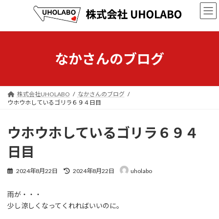
コ
ナ
ン
ビ
テ
ゲ
ン
ー
ツ
シ
へ
ョ
なかさんのブログ
ス
ン
キ
に
ッ
移
プ
動
株式会社UHOLABO
なかさんのブログ
ウホウホしているゴリラ６９４日目
ウホウホしているゴリラ６９４
日目
最
2024年8月22日
2024年8月22日
uholabo
終
更
雨が・・・
新
日
少し涼しくなってくれればいいのに。
時