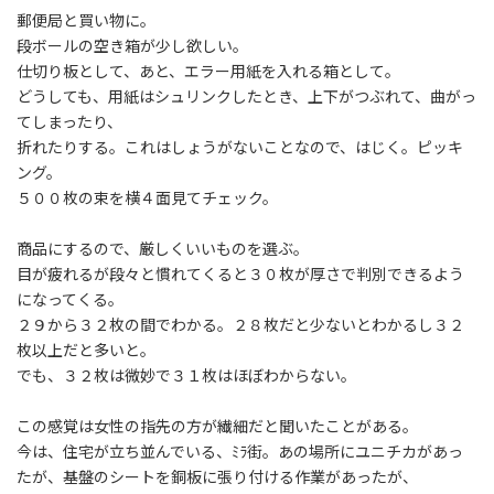
:
郵便局と買い物に。
段ボールの空き箱が少し欲しい。
仕切り板として、あと、エラー用紙を入れる箱として。
どうしても、用紙はシュリンクしたとき、上下がつぶれて、曲がっ
てしまったり、
折れたりする。これはしょうがないことなので、はじく。ピッキ
ング。
５００枚の束を横４面見てチェック。
商品にするので、厳しくいいものを選ぶ。
目が疲れるが段々と慣れてくると３０枚が厚さで判別できるよう
になってくる。
２９から３２枚の間でわかる。２８枚だと少ないとわかるし３２
枚以上だと多いと。
でも、３２枚は微妙で３１枚はほぼわからない。
この感覚は女性の指先の方が繊細だと聞いたことがある。
今は、住宅が立ち並んでいる、ﾐﾗ街。あの場所にユニチカがあっ
たが、基盤のシートを銅板に張り付ける作業があったが、