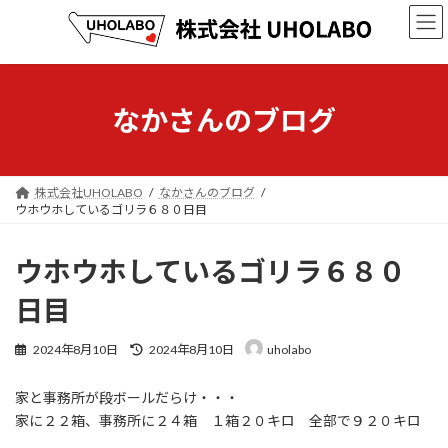
コ
ナ
ン
ビ
テ
ゲ
ン
ー
ツ
シ
へ
ョ
なかさんのブログ
ス
ン
キ
に
ッ
移
プ
動
株式会社UHOLABO
なかさんのブログ
ウホウホしているゴリラ６８０日目
ウホウホしているゴリラ６８０
日目
最
2024年8月10日
2024年8月10日
uholabo
終
更
家と事務所が段ボールだらけ・・・
新
日
家に２２箱、事務所に２４箱 １箱２０キロ 全部で９２０キロ
時