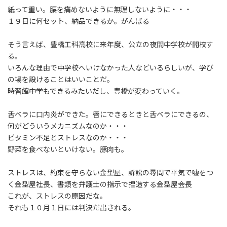
:
紙って重い。腰を痛めないように無理しないように・・・
１９日に何セット、納品できるか。がんばる
そう言えば、豊橋工科高校に来年度、公立の夜間中学校が開校す
る。
いろんな理由で中学校へいけなかった人などいるらしいが、学び
の場を設けることはいいことだ。
時習館中学もできるみたいだし、豊橋が変わっていく。
舌ベラに口内炎ができた。唇にできるときと舌ベラにできるの、
何がどういうメカニズムなのか・・・
ビタミン不足とストレスなのか・・・
野菜を食べないといけない。豚肉も。
ストレスは、約束を守らない金型屋、訴訟の尋問で平気で嘘をつ
く金型屋社長、書類を弁護士の指示で捏造する金型屋会長
これが、ストレスの原因だな。
それも１０月１日には判決だ出される。