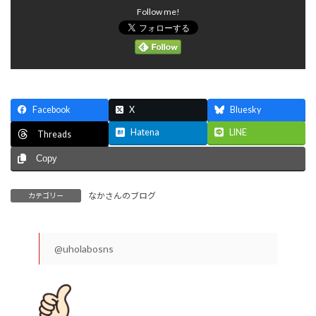
Follow me!
Facebook
X
Bluesky
Hatena
LINE
Threads
Copy
なかさんのブログ
カテゴリー
@uholabosns