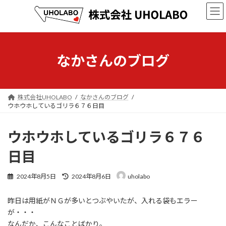
コ
ナ
ン
ビ
テ
ゲ
ン
ー
ツ
シ
へ
ョ
なかさんのブログ
ス
ン
キ
に
ッ
移
プ
動
株式会社UHOLABO
なかさんのブログ
ウホウホしているゴリラ６７６日目
ウホウホしているゴリラ６７６
日目
最
2024年8月5日
2024年8月6日
uholabo
終
更
昨日は用紙がＮＧが多いとつぶやいたが、入れる袋もエラー
新
日
が・・・
時
なんだか、こんなことばかり。