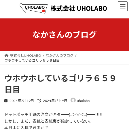
コ
ナ
ン
ビ
テ
ゲ
ン
ー
ツ
シ
へ
ョ
なかさんのブログ
ス
ン
キ
に
ッ
移
プ
動
株式会社UHOLABO
なかさんのブログ
ウホウホしているゴリラ６５９日目
ウホウホしているゴリラ６５９
日目
最
2024年7月19日
2024年7月19日
uholabo
終
更
ドットポッチ用紙の注文がキタ━━(｡＞∀＜｡)━━!!!!!
新
日
しかし、まだ、表紙と表紙裏が確定していない。
時
本日中に入稿できるか？