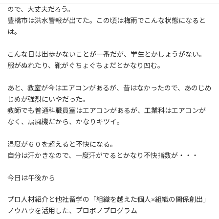
:
ので、大丈夫だろう。
豊橋市は洪水警報が出てた。この頃は梅雨でこんな状態になると
は。
こんな日は出歩かないことが一番だが、学生とかしょうがない。
服がぬれたり、靴がぐちょぐちょだとかなり凹む。
あと、教室が今はエアコンがあるが、昔はなかったので、あのじめ
じめが強烈にいやだった。
教師でも普通科職員室はエアコンがあるが、工業科はエアコンが
なく、扇風機だから、かなりキツイ。
湿度が６０を超えると不快になる。
自分は汗かきなので、一度汗がでるとかなり不快指数が・・・
今日は午後から
プロ人材紹介と他社留学の「組織を越えた個人×組織の関係創出」
ノウハウを活用した、プロボノプログラム