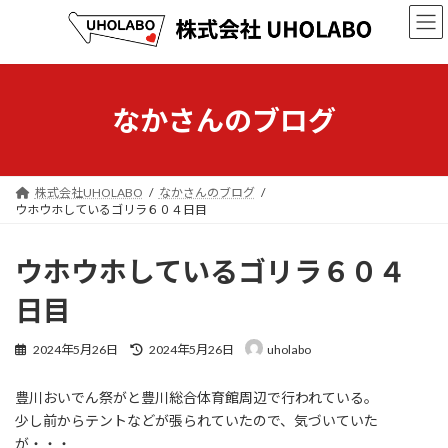
コ
ナ
ン
ビ
テ
ゲ
ン
ー
ツ
シ
へ
ョ
なかさんのブログ
ス
ン
キ
に
ッ
移
プ
動
株式会社UHOLABO
なかさんのブログ
ウホウホしているゴリラ６０４日目
ウホウホしているゴリラ６０４
日目
最
2024年5月26日
2024年5月26日
uholabo
終
更
豊川おいでん祭がと豊川総合体育館周辺で行われている。
新
日
少し前からテントなどが張られていたので、気づいていた
時
が・・・