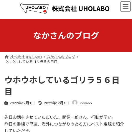
コ
ナ
ン
ビ
テ
ゲ
ン
ー
ツ
シ
へ
ョ
なかさんのブログ
ス
ン
キ
に
ッ
移
プ
動
株式会社UHOLABO
なかさんのブログ
ウホウホしているゴリラ５６日目
ウホウホしているゴリラ５６日
目
最
2022年12月1日
2022年12月1日
uholabo
終
更
先日お話をさせていただいた、関健一郎さん、行動が早い。
新
日
昨日の番組で早速、海外につながりのある方にベスト定規を紹介
時
していただき、