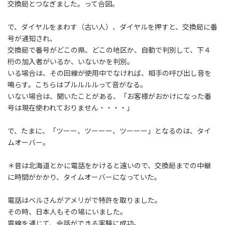
交換局とつなぎました。って合図。
で、ダイヤルをまわす（古い人）、ダイヤルを押すと、交換局に番
号が通知され、
交換局で番号がどこの県、どこの地区か、自動で判別して、下４
桁の加入者がいるか、いないかを判別。
いる場合は、その回線が使用中でなければ、相手の呼び出し音を
鳴らす。こちらはプルルルルって音がなる。
いない場合は、聞いたことがある、「お客様がおかけになった番
号は現在使われておりません・・・・」
で、たまに、「ツーー、ツーーー、ツーーー」となるのは、タイ
ムオーバー。
＊昔は北海道とかに電話をかけると遠いので、交換局までの中継
に時間がかかり、タイムオーバーになっていた。
電話はベルさんがアメリがで特許を取りました。
その時、日本人もその場にいました。
電線を通じて、会話ができる実験に成功。