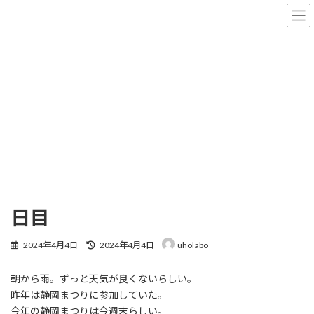
コ
ナ
ン
ビ
テ
ゲ
ン
ー
ツ
シ
へ
ョ
なかさんのブログ
ス
ン
キ
に
ッ
移
プ
動
株式会社UHOLABO
なかさんのブログ
ウホウホしているゴリラ５５０日目
ウホウホしているゴリラ５５０
日目
最
2024年4月4日
2024年4月4日
uholabo
終
更
朝から雨。ずっと天気が良くないらしい。
新
日
昨年は静岡まつりに参加していた。
時
今年の静岡まつりは今週末らしい。