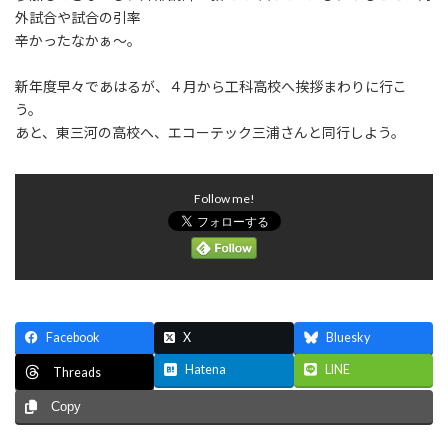
外試合や試合の引率
辛かったなかぁ～。
新年度早々であはるが、４月から工科高校へ挨拶まわりに行こ
う。
あと、東三河の高校へ、エコーテック三浦さんと同行しよう。
Follow me!
Facebook
X
Bluesky
Hatena
LINE
Threads
Copy