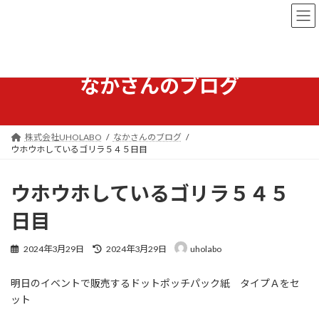
コ
ナ
ン
ビ
テ
ゲ
ン
ー
ツ
シ
へ
ョ
なかさんのブログ
ス
ン
キ
に
ッ
移
プ
動
株式会社UHOLABO
なかさんのブログ
ウホウホしているゴリラ５４５日目
ウホウホしているゴリラ５４５
日目
最
2024年3月29日
2024年3月29日
uholabo
終
更
明日のイベントで販売するドットポッチパック紙 タイプＡをセ
新
日
ット
時