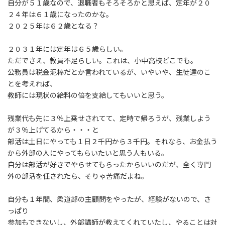
自分が５１歳なので、退職者もそろそろかと思えば、定年が２０
２４年は６１歳になったのかな。
２０２５年は６２歳となる？
２０３１年には定年は６５歳らしい。
ただでさえ、教員不足らしい。これは、小中高校どこでも。
公務員は税金泥棒だとか言われているが、いやいや、生徒達のこ
とを考えれば、
教師には現状の給料の倍を支給してもいいと思う。
残業代も先に３％上乗せされてて、定時で帰ろうが、残業しよう
が３％上げてるから・・・と
部活は土日にやっても１日２千円から３千円。それなら、お金払う
から外部の人にやってもらいたいと思う人もいる。
自分は部活が好きでやらせてもらったからいいのだが、全く専門
外の部活を任されたら、そりゃ苦痛だよね。
自分も１年間、柔道部の主顧問をやったが、経験がないので、さ
っぱり
参加もできないし、外部講師が教えてくれていたし、やることは対