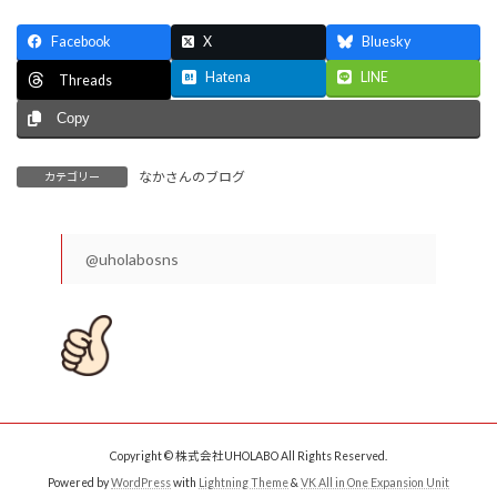
Facebook
X
Bluesky
Hatena
LINE
Threads
Copy
なかさんのブログ
カテゴリー
@uholabosns
Copyright © 株式会社UHOLABO All Rights Reserved.
Powered by
WordPress
with
Lightning Theme
&
VK All in One Expansion Unit