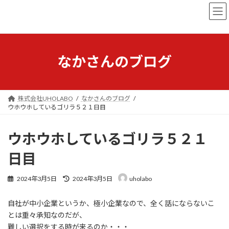
コ
ナ
ン
ビ
テ
ゲ
ン
ー
ツ
シ
へ
ョ
なかさんのブログ
ス
ン
キ
に
ッ
移
プ
動
株式会社UHOLABO
なかさんのブログ
ウホウホしているゴリラ５２１日目
ウホウホしているゴリラ５２１
日目
最
2024年3月5日
2024年3月5日
uholabo
終
更
自社が中小企業というか、極小企業なので、全く話にならないこ
新
日
とは重々承知なのだが、
時
難しい選択をする時が来るのか・・・