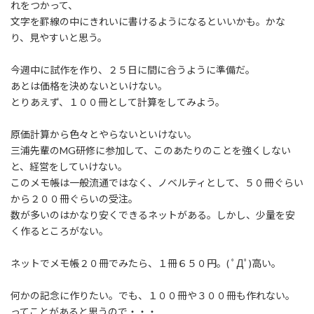
れをつかって、
文字を罫線の中にきれいに書けるようになるといいかも。かな
り、見やすいと思う。
今週中に試作を作り、２５日に間に合うように準備だ。
あとは価格を決めないといけない。
とりあえず、１００冊として計算をしてみよう。
原価計算から色々とやらないといけない。
三浦先輩のMG研修に参加して、このあたりのことを強くしない
と、経営をしていけない。
このメモ帳は一般流通ではなく、ノベルティとして、５０冊ぐらい
から２００冊ぐらいの受注。
数が多いのはかなり安くできるネットがある。しかし、少量を安
く作るところがない。
ネットでメモ帳２０冊でみたら、１冊６５０円。( ﾟДﾟ)高い。
何かの記念に作りたい。でも、１００冊や３００冊も作れない。
ってことがあると思うので・・・