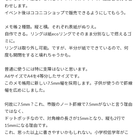
:
わせします。
イベント後はココニコショップで販売できるようにしてもらう。
メモ帳２種類。縦と横。それぞれ表紙がぬりえ。
自作できる。リングは紙ecoリングでそのまま分別なしで燃えるゴ
ミに。
リングは取り外し可能。ですが、半分が紙でできているので、何
度も開閉をすると壊れちゃうかも。
普通に使うには特に支障はないと思います。
A6サイズでA4を4等分したサイズです。
このメモ帳用に新しい7.5mm幅を採用します。子供が使うので罫線
幅を広めにしました。
何故に7.5mm？これ、市販のノート罫線で7.5mmがないと言う理由
ではなく、
ドットポッチなので、対角線の長さが15mmとなり、縦も2行で
15mmになる理由です。
これ、思った以上に書きやすいかもしれない。小学校低学年がこ