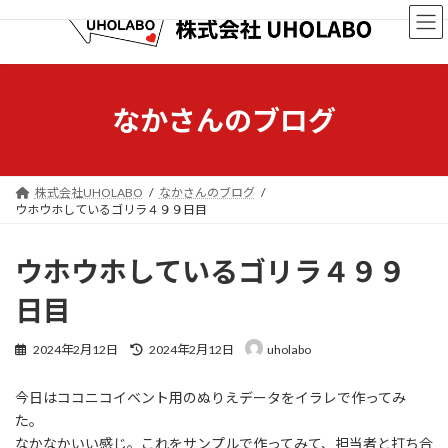
コ
ナ
ン
ビ
テ
ゲ
ン
ー
ツ
シ
へ
ョ
なかさんのブログ
ス
ン
キ
に
ッ
移
プ
動
株式会社UHOLABO
なかさんのブログ
ウホウホしているゴリラ４９９日目
ウホウホしているゴリラ４９９
日目
最
2024年2月12日
2024年2月12日
uholabo
終
更
今日はココニコイベント用のぬりえデータをイラレで作ってみ
新
日
た。
時
なかなかいい感じ。これをサンプルで作ってみて、担当者と打ち合