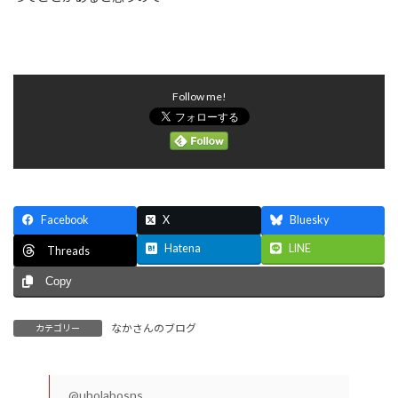
Follow me!
Facebook
X
Bluesky
Hatena
LINE
Threads
Copy
なかさんのブログ
カテゴリー
@uholabosns