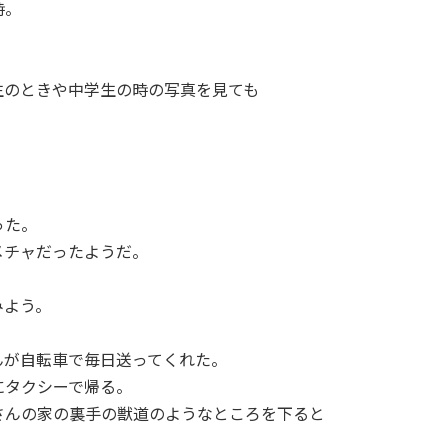
時。
生のときや中学生の時の写真を見ても
った。
メチャだったようだ。
みよう。
んが自転車で毎日送ってくれた。
にタクシーで帰る。
さんの家の裏手の獣道のようなところを下ると