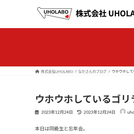
コ
ナ
ン
ビ
テ
ゲ
ン
ー
ツ
シ
へ
ョ
ス
ン
キ
に
ッ
移
プ
動
株式会社UHOLABO
なかさんのブログ
ウホウホして
ウホウホしているゴリ
最
2023年12月24日
2023年12月24日
uho
終
更
本日は同級生と忘年会。
新