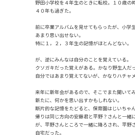
日
野田小学校を４年生のときに転校。１０歳の
時
４０年も過ぎた。
:
前に卒業アルバムを見せてもらったが、小学
あまり思い出せない。
特に１，２，３年生の記憶がほとんどない。
が、逆にみんなは自分のことを覚えている。
クソガキだった覚えがある。かなり野生人だ
自分ではあまり覚えてないが、かなりハチャ
来年に新年会があるので、そこでまた聞いて
新たに、何かを思い出すかもしれない。
断片的な記憶をたどると、保育園はじいちゃ
帰りは同じ方向の安藤君と平野？さんと一緒
が、平野さんところで一緒に降ろされ、平野
自宅だった。