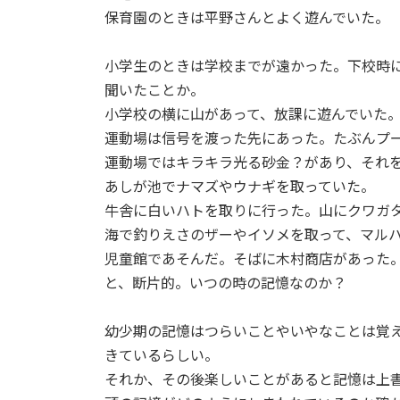
保育園のときは平野さんとよく遊んでいた。
小学生のときは学校までが遠かった。下校時
聞いたことか。
小学校の横に山があって、放課に遊んでいた
運動場は信号を渡った先にあった。たぶんプ
運動場ではキラキラ光る砂金？があり、それ
あしが池でナマズやウナギを取っていた。
牛舎に白いハトを取りに行った。山にクワガ
海で釣りえさのザーやイソメを取って、マル
児童館であそんだ。そばに木村商店があった
と、断片的。いつの時の記憶なのか？
幼少期の記憶はつらいことやいやなことは覚
きているらしい。
それか、その後楽しいことがあると記憶は上