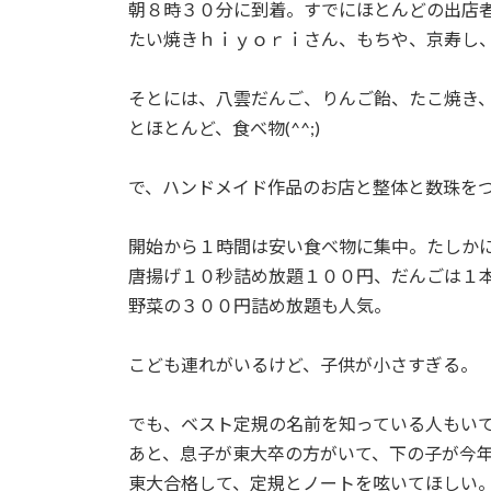
日
朝８時３０分に到着。すでにほとんどの出店
時
たい焼きｈｉｙｏｒｉさん、もちや、京寿し
:
そとには、八雲だんご、りんご飴、たこ焼き
とほとんど、食べ物(^^;)
で、ハンドメイド作品のお店と整体と数珠を
開始から１時間は安い食べ物に集中。たしか
唐揚げ１０秒詰め放題１００円、だんごは１
野菜の３００円詰め放題も人気。
こども連れがいるけど、子供が小さすぎる。
でも、ベスト定規の名前を知っている人もい
あと、息子が東大卒の方がいて、下の子が今
東大合格して、定規とノートを呟いてほしい