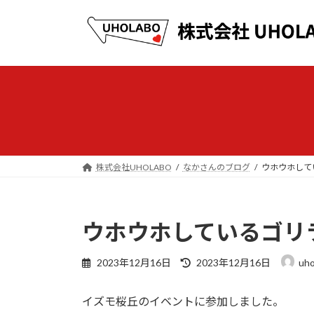
コ
ナ
ン
ビ
テ
ゲ
ン
ー
ツ
シ
へ
ョ
ス
ン
キ
に
ッ
移
プ
動
株式会社UHOLABO
なかさんのブログ
ウホウホして
ウホウホしているゴリ
最
2023年12月16日
2023年12月16日
uho
終
更
イズモ桜丘のイベントに参加しました。
新