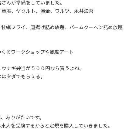
者さんが準備をしていました。
、童庵、ヤクルト、濵金、ワルツ、永井海苔
、牡蠣フライ、唐揚げ詰め放題、バームクーヘン詰め放題
つくるワークショップや風船アート
にウナギ弁当が５００円なら買うよね。
本はタダでもらえる。
て、ありがたいです。
年東大を受験するからと定規を購入していきました。
。