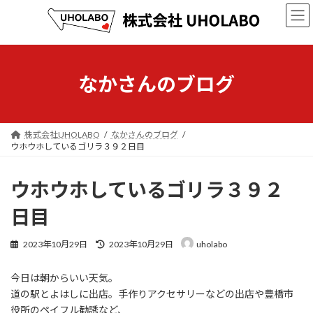
コ
ナ
ン
ビ
テ
ゲ
ン
ー
ツ
シ
へ
ョ
なかさんのブログ
ス
ン
キ
に
ッ
移
プ
動
株式会社UHOLABO
なかさんのブログ
ウホウホしているゴリラ３９２日目
ウホウホしているゴリラ３９２
日目
最
2023年10月29日
2023年10月29日
uholabo
終
更
今日は朝からいい天気。
新
日
道の駅とよはしに出店。手作りアクセサリーなどの出店や豊橋市
時
役所のペイフル勧誘など、