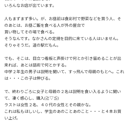
:
いろんなお店が出ています。
人もまずまず多い。が、お昼前は食彩村で野菜などを買う人、そ
のあとは、お昼ご飯を食べる人が外の屋台で
買い物してその場で食べる。
そうなんです。なかさんの定規を目的に来ている人はいません。
そりゃそうだ。道の駅だもん。
でも、そこは、目立つ看板と声掛けで何とか引き留めることが出
来れば、あとは話術で何とかする。
中学２年生の男子は説明を聞いて、すっ飛んで母親のもとへ。これ
は・・・この子は伸びる。
で、終わりごろに女子と母親の２名は説明を食い入るように聞い
て、凄く感心し、購入(≧▽≦)
ラストは女性２名、４０代の女性とその親かな。
これは私もほしいし、学生のあのことあのこと・・・と４本お買
い上げ。